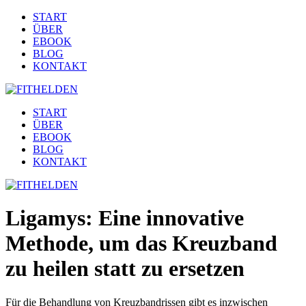
START
ÜBER
EBOOK
BLOG
KONTAKT
START
ÜBER
EBOOK
BLOG
KONTAKT
Ligamys: Eine innovative
Methode, um das Kreuzband
zu heilen statt zu ersetzen
Für die Behandlung von Kreuzbandrissen gibt es inzwischen