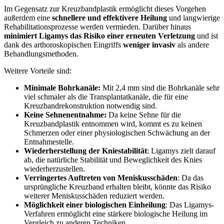
Im Gegensatz zur Kreuzbandplastik ermöglicht dieses Vorgehen
außerdem eine
schnellere und effektivere Heilung
und langwierige
Rehabilitationsprozesse werden vermieden. Darüber hinaus
minimiert Ligamys das Risiko einer erneuten Verletzung
und ist
dank des arthoroskopischen Eingriffs
weniger invasiv
als andere
Behandlungsmethoden.
Weitere Vorteile sind:
Minimale Bohrkanäle:
Mit 2,4 mm sind die Bohrkanäle sehr
viel schmaler als die Transplantatkanäle, die für eine
Kreuzbandrekonstruktion notwendig sind.
Keine Sehnenentnahme:
Da keine Sehne für die
Kreuzbandplastik entnommen wird, kommt es zu keinen
Schmerzen oder einer physiologischen Schwächung an der
Entnahmestelle.
Wiederherstellung der Kniestabilität
: Ligamys zielt darauf
ab, die natürliche Stabilität und Beweglichkeit des Knies
wiederherzustellen.
Verringertes Auftreten von Meniskusschäden
: Da das
ursprüngliche Kreuzband erhalten bleibt, könnte das Risiko
weiterer Meniskusschäden reduziert werden.
Möglichkeit einer biologischen Einheilung
: Das Ligamys-
Verfahren ermöglicht eine stärkere biologische Heilung im
Vergleich zu anderen Techniken.