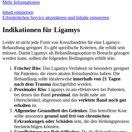
Mehr Informationen
Inhalt entsperren
Erforderlichen Service akzeptieren und Inhalte entsperren
Indikationen für Ligamys
Leider ist nicht jede Form von Kreuzbandriss für eine Ligamys-
Behandlung geeignet. Es gibt spezifische Kriterien, die erfüllt sein
müssen. Damit Ligamys als Behandlungsoption in Betracht gezogen
werden kann, sollten die folgenden Bedingungen erfüllt sein:
Frischer Riss
: Das Ligamys-Verfahren ist besonders geeignet
für Patienten, die einen akuten Kreuzbandriss haben. Die
Behandlung sollte idealerweise
innerhalb von 21 Tagen
nach dem Trauma
durchgeführt werden.
Proximaler Riss
: Ligamys ist am effektivsten bei Patienten,
bei denen das Band
proximal
, das heißt nahe am
Oberschenkel, abgerissen und das
verletzte Band noch gut
erhalten
ist.
Allgemeine Gesundheit des Gelenkes
: Das betroffene Knie
sollte ansonsten
gesund und frei von chronischen
Erkrankungen oder Schäden
sein, die den Heilungsprozess
beeinträchtigen könnten.
Verpflichtung zur Rehabilitation
: Da die Behandlung eine