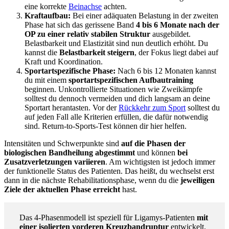
eine korrekte
Beinachse
achten.
Kraftaufbau:
Bei einer adäquaten Belastung in der zweiten
Phase hat sich das gerissene Band
4 bis 6 Monate nach der
OP zu einer relativ stabilen Struktur
ausgebildet.
Belastbarkeit und Elastizität sind nun deutlich erhöht. Du
kannst die
Belastbarkeit steigern
, der Fokus liegt dabei auf
Kraft und Koordination.
Sportartspezifische Phase:
Nach 6 bis 12 Monaten kannst
du mit einem
sportartspezifischen Aufbautraining
beginnen. Unkontrollierte Situationen wie Zweikämpfe
solltest du dennoch vermeiden und dich langsam an deine
Sportart herantasten. Vor der
Rückkehr zum Sport
solltest du
auf jeden Fall alle Kriterien erfüllen, die dafür notwendig
sind. Return-to-Sports-Test können dir hier helfen.
Intensitäten und Schwerpunkte sind
auf die Phasen der
biologischen Bandheilung abgestimmt
und können
bei
Zusatzverletzungen variieren
. Am wichtigsten ist jedoch immer
der funktionelle Status des Patienten. Das heißt, du wechselst erst
dann in die nächste Rehabilitationsphase, wenn du die
jeweiligen
Ziele der aktuellen Phase erreicht
hast.
Das 4-Phasenmodell ist speziell für Ligamys-Patienten
mit
einer isolierten vorderen Kreuzbandruptur
entwickelt.