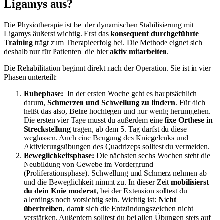
Ligamys aus?
Die Physiotherapie ist bei der dynamischen Stabilisierung mit
Ligamys äußerst wichtig. Erst das
konsequent durchgeführte
Training
trägt zum Therapieerfolg bei. Die Methode eignet sich
deshalb nur für Patienten, die hier
aktiv mitarbeiten
.
Die Rehabilitation beginnt direkt nach der Operation. Sie ist in vier
Phasen unterteilt:
Ruhephase:
In der ersten Woche geht es hauptsächlich
darum,
Schmerzen und Schwellung zu lindern
. Für dich
heißt das also, Beine hochlegen und nur wenig herumgehen.
Die ersten vier Tage musst du außerdem eine
fixe Orthese in
Streckstellung
tragen, ab dem 5. Tag darfst du diese
weglassen. Auch eine Beugung des Kniegelenks und
Aktivierungsübungen des Quadrizeps solltest du vermeiden.
Beweglichkeitsphase:
Die nächsten sechs Wochen steht die
Neubildung von Gewebe im Vordergrund
(Proliferationsphase). Schwellung und Schmerz nehmen ab
und die Beweglichkeit nimmt zu. In dieser Zeit
mobilisierst
du dein Knie moderat
, bei der Extension solltest du
allerdings noch vorsichtig sein. Wichtig ist:
Nicht
übertreiben
, damit sich die Entzündungszeichen nicht
verstärken. Außerdem solltest du bei allen Übungen stets auf