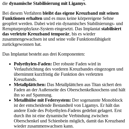
die
dynamische Stabilisierung mit Ligamys
.
Bei diesem Verfahren
bleibt das eigene Kreuzband mit seinen
Funktionen erhalten
und es muss keine körpereigene Sehne
geopfert werden. Dabei wird ein dynamisches Stabilisierungs- und
Rerupturprophylaxe-System eingesetzt. Das Implantat
stabilisiert
das verletzte Kreuzband temporär
, bis es wieder
zusammengewachsen ist und seine volle Funktionsfähigkeit
zurückgewonnen hat.
Das Implantat besteht aus drei Komponenten:
Polyethylen-Faden:
Der robuste Faden wird in
Verlaufsrichtung des vorderen Kreuzbandes eingezogen und
übernimmt kurzfristig die Funktion des verletzten
Kreuzbands.
Metallplättchen:
Das Metallplättchen aus Titan sichert den
Faden an der Außenseite des Oberschenkelknochens und hält
ihn so auf Spannung.
Metallhülse mit Federsystem:
Der sogenannte Monoblock
ist der entscheidende Bestandteil von Ligamys. Er hält das
andere Ende des Polyethylen-Fadens gedehnt gelagert. Erst
durch ihn ist eine dynamische Verbindung zwischen
Oberschenkel und Schienbein möglich, damit das Kreuzband
wieder zusammenwachsen kann.